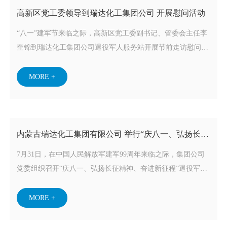
高新区党工委领导到瑞达化工集团公司 开展慰问活动
“八一”建军节来临之际，高新区党工委副书记、管委会主任李
奎锦到瑞达化工集团公司退役军人服务站开展节前走访慰问，
向企业退役军人送上节日祝福和诚挚问候。“全国模范退役军
人”公司党委书记、董事长王金达同志、以及曾经在部队服役
MORE +
的公司领导毛克成、孟林同志参加慰问活动。
内蒙古瑞达化工集团有限公司 举行“庆八一、弘扬长征
精神、奋进新征程” 退役军人座谈会
7月31日，在中国人民解放军建军99周年来临之际，集团公司
党委组织召开“庆八一、弘扬长征精神、奋进新征程”退役军人
座谈会。2024年全国模范退役军人、集团党委书记、董事长王
金达同志参加会议。
MORE +