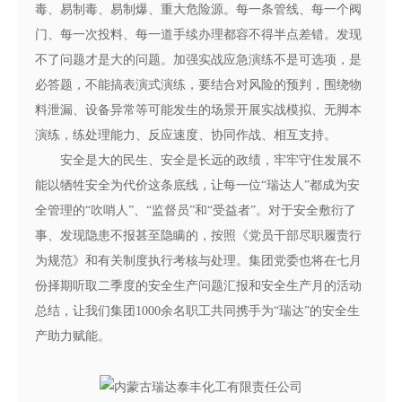
毒、易制毒、易制爆、重大危险源。每一条管线、每一个阀
门、每一次投料、每一道手续办理都容不得半点差错。发现
不了问题才是大的问题。加强实战应急演练不是可选项，是
必答题，不能搞表演式演练，要结合对风险的预判，围绕物
料泄漏、设备异常等可能发生的场景开展实战模拟、无脚本
演练，练处理能力、反应速度、协同作战、相互支持。
安全是大的民生、安全是长远的政绩，牢牢守住发展不
能以牺牲安全为代价这条底线，让每一位“瑞达人”都成为安
全管理的“吹哨人”、“监督员”和“受益者”。对于安全敷衍了
事、发现隐患不报甚至隐瞒的，按照《党员干部尽职履责行
为规范》和有关制度执行考核与处理。集团党委也将在七月
份择期听取二季度的安全生产问题汇报和安全生产月的活动
总结，让我们集团1000余名职工共同携手为“瑞达”的安全生
产助力赋能。