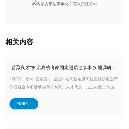
相关内容
“善聚良才”知名高校考察团走进瑞达泰丰 实地调研博
士后科研工作站
8月5日，参与“善聚良才”全国知名高校走进阿拉善暨校地企产
教研融合专项活动的高校专家、人才代表，走进内蒙古瑞达泰
丰化工有限公司，实地考察其国家级博士后科研工作站，精准
对接校企科技创新与高层次人才合作事宜。
MORE +