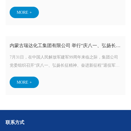
向企业退役军人送上节日祝福和诚挚问候。“全国模范退役军
人”公司党委书记、董事长王金达同志、以及曾经在部队服役
MORE +
的公司领导毛克成、孟林同志参加慰问活动。
内蒙古瑞达化工集团有限公司 举行“庆八一、弘扬长征
精神、奋进新征程” 退役军人座谈会
7月31日，在中国人民解放军建军99周年来临之际，集团公司
党委组织召开“庆八一、弘扬长征精神、奋进新征程”退役军人
座谈会。2024年全国模范退役军人、集团党委书记、董事长王
金达同志参加会议。
MORE +
联系方式