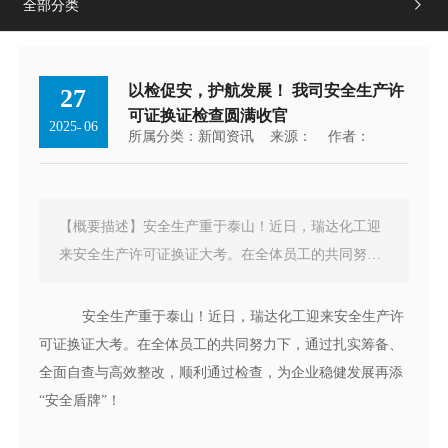
全部分类

以检促安，护航发展！ 我司安全生产许
27
可证换证检查圆满收官
2025
06
-
所属分类：
新闻资讯
来源：
作者：
【概要描述】安全生产重于泰山！近日，瑞达化工迎
来安全生产许可证换证大考。在全体员工的共同努力
下，通过扎实筹备、全面自查与高效整改，顺利通过
检查，为企业稳健发展再添“安全盾牌”！未雨绸缪，
安全生产重于泰山！近日，瑞达化工迎来安全生产许
织密安全筹备网
可证换证大考。在全体员工的共同努力下，通过扎实筹备、
全面自查与高效整改，顺利通过检查，为企业稳健发展再添
“安全盾牌”！