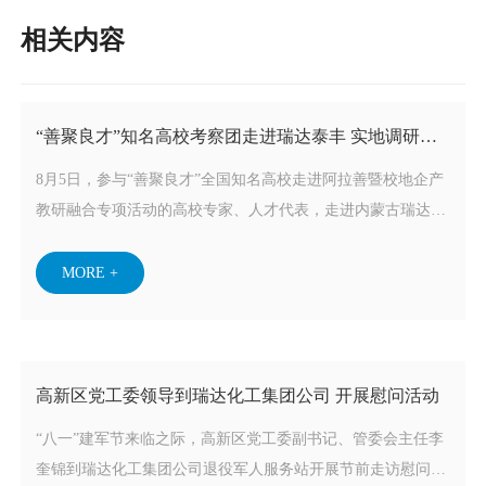
相关内容
“善聚良才”知名高校考察团走进瑞达泰丰 实地调研博
士后科研工作站
8月5日，参与“善聚良才”全国知名高校走进阿拉善暨校地企产
教研融合专项活动的高校专家、人才代表，走进内蒙古瑞达泰
丰化工有限公司，实地考察其国家级博士后科研工作站，精准
对接校企科技创新与高层次人才合作事宜。
MORE +
高新区党工委领导到瑞达化工集团公司 开展慰问活动
“八一”建军节来临之际，高新区党工委副书记、管委会主任李
奎锦到瑞达化工集团公司退役军人服务站开展节前走访慰问，